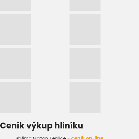
Ceník výkup hliníku
Sběrna Mazan Teplice -
ceník on-line