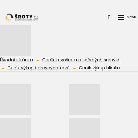
Rozbalen
Přihlášení
menu
do
klienstké
zóny
Úvodní stránka
Ceník kovošrotu a sběrných surovin
Ceník výkup barevných kovů
Ceník výkup hliníku