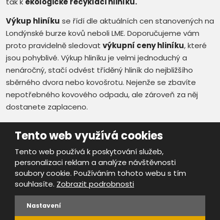
tak k
ekologické recyklaci hliníku.
Výkup hliníku
se řídí dle aktuálních cen stanovených na
Londýnské burze kovů neboli LME. Doporučujeme vám
proto pravidelně sledovat
výkupní ceny hliníku
, které
jsou pohyblivé. Výkup hliníku je velmi jednoduchý a
nenáročný, stačí odvést tříděný hliník do nejbližšího
sběrného dvora nebo kovošrotu. Nejenže se zbavíte
nepotřebného kovového odpadu, ale zároveň za něj
dostanete zaplaceno.
Tento web využívá cookies
Tento web používá k poskytování služeb,
personalizaci reklam a analýze návštěvnosti
Mapa stránek
|
Bezpečnost a ochrana osobních údajů
|
soubory cookie. Používáním tohoto webu s tím
Podmínky použití
souhlasíte.
Zobrazit podrobnosti
Provozovatel portálu ŠROTY.cz je
www.ebrana.cz
Nastavení
VYROBILA