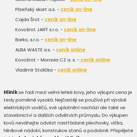
Plzeňský skart a.s. -
ceník on-line
Cajda Šrot -
ceník on-line
Kovošrot JARÝ s.r.o. -
ceník on-line
Barko, s.r.o. -
ceník on-line
ALBA WASTE a.s. -
ceník online
Kovošrot - Moravia CZ a. s. -
ceník online
Vladimír Stolička -
ceník online
Hliník
se řadí mezi velmi lehké kovy, jeho výkupní cena je
tedy poměrně vysoká. Nejčastěji se používá při výrobě
elektrických vodičů, své uplatnění nachází ale také ve
stavebnictví a dalších odvětvích průmyslu. Do výkupen
kovů neváhejte odvézt nastřádané plechovky, víčka,
hliníkové nádobí, konstrukce stanů a podobně. Přispějete