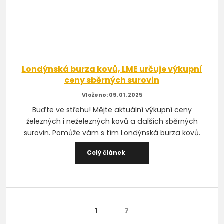
Londýnská burza kovů, LME určuje výkupní
ceny sběrných surovin
09. 01. 2025
Buďte ve střehu! Mějte aktuální výkupní ceny
železných i neželezných kovů a dalších sběrných
surovin. Pomůže vám s tím Londýnská burza kovů.
Celý článek
2
3
1
7