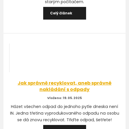
starým počítačem.
Celý článek
Jak správně recyklovat, aneb správné
nakládání s odpady
19. 05. 2025
Házet všechen odpad do jednoho pytle dneska není
IN. Jedna třetina vyprodukovaného odpadu na osobu
se dá znovu recyklovat. Třiďte odpad, šetřete!