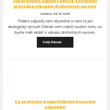
Jak proměnit odpad v peníze: komplexní
průvodce výkupem druhotných surovin
09. 10. 2025
Třídění odpadů není zbytečné a není to jen
ekologický výmysl! Článek vám nabízí souhrn toho, co
byste měli vědět o výkupu druhotných surovin.
Celý článek
Co se starým a nepotřebným kovovým
odpadem