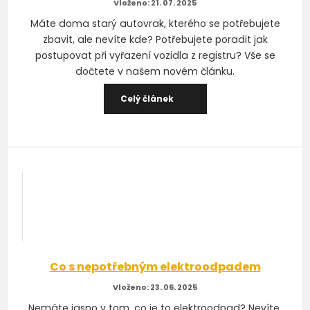
21. 07. 2025
Máte doma starý autovrak, kterého se potřebujete
zbavit, ale nevíte kde? Potřebujete poradit jak
postupovat při vyřazení vozidla z registru? Vše se
dočtete v našem novém článku.
Celý článek
Co s nepotřebným elektroodpadem
23. 06. 2025
Nemáte jasno v tom, co je to elektroodpad? Nevíte,