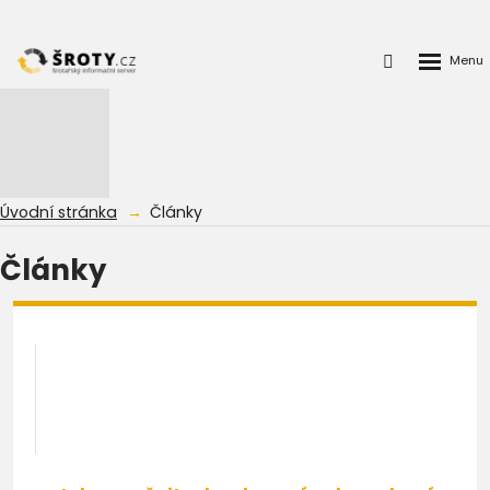
Rozbalen
Přihlášení
menu
do
klienstké
zóny
Úvodní stránka
Články
Články