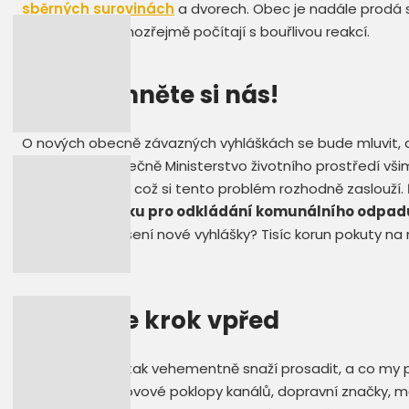
sběrných surovinách
a dvorech. Obec je nadále prodá s
Zastupitelé samozřejmě počítají s bouřlivou reakcí.
MŽP všimněte si nás!
O nových obecně závazných vyhláškách se bude mluvit, d
třeba si jich konečně Ministerstvo životního prostředí vš
celorepublikově, což si tento problém rozhodně zaslouží
upravit vyhlášku pro odkládání komunálního odpad
sankce za porušení nové vyhlášky? Tisíc korun pokuty na m
řízení.
Udělejme krok vpřed
To, co se obce tak vehementně snaží prosadit, a co my p
fyzické osoby kovové poklopy kanálů, dopravní značky,