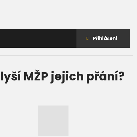
Přihlášení
do
klienstké
zóny
yší MŽP jejich přání?