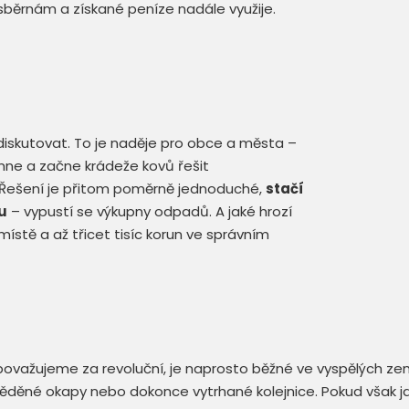
běrnám a získané peníze nadále využije.
iskutovat. To je naděje pro obce a města –
imne a začne krádeže kovů řešit
. Řešení je přitom poměrně jednoduché,
stačí
u
– vypustí se výkupny odpadů. A jaké hrozí
ístě a až třicet tisíc korun ve správním
ovažujeme za revoluční, je naprosto běžné ve vyspělých zem
 měděné okapy nebo dokonce vytrhané kolejnice. Pokud však