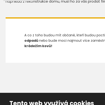
například z rekonstrukce domu, musí ho za vás prodat fi
A co z toho budou mít občané, kteří budou po
odpadů
nebo bude moci najmout více zaměstnan
krádežím kovů!
Tento web využívá cookies