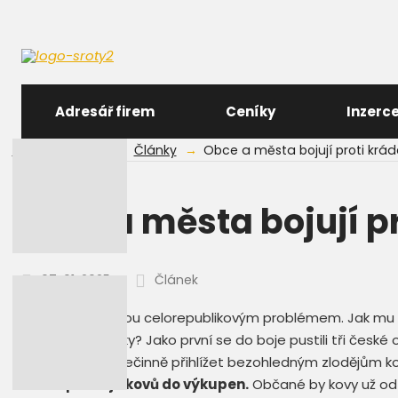
Adresář firem
Ceníky
Inzerc
Úvodní stránka
Články
Obce a města bojují proti kráde
Obce a města bojují pr
07. 01. 2025
Článek
Krádeže kovů jsou celorepublikovým problémem. Jak mu
závazné vyhlášky? Jako první se do boje pustili tři české
které nechtějí nečinně přihlížet bezohledným zlodějům k
zákaz prodejů kovů do výkupen.
Občané by kovy už od