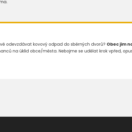
rma.
ctivě odevzdávat kovový odpad do sběrných dvorů?
Obec jim na
ců na úklid obce/města. Nebojme se udělat krok vpřed, opus