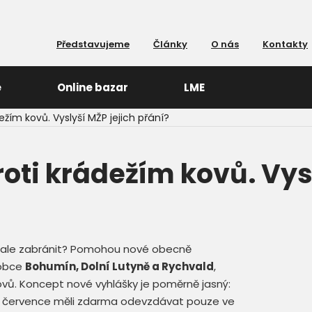
Představujeme
Články
O nás
Kontakty
e
Online bazar
LME
žím kovů. Vyslyší MŽP jejich přání?
oti krádežím kovů. Vysl
 ale zabránit? Pomohou nové obecně
 obce
Bohumín, Dolní Lutyně a Rychvald
,
ovů. Koncept nové vyhlášky je poměrně jasný:
 července měli zdarma odevzdávat pouze ve