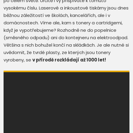
po celém světě. Určitě i vy přispíváte k tomuto
vysokému číslu. Laserové a inkoustové tiskárny jsou dnes
běžnou záležitostí ve školách, kancelářích, ale i v
domácnostech. Víme ale, kam s tonery a cartridgemi,
když je vypotřebujeme? Rozhodně ne do popelnice
(směsného odpadu) ani do kontejneru na elektroodpad.
Většina s nich bohužel končí na skládkách. Je ale nutné si
uvědomit, že tvrdé plasty, ze kterých jsou tonery
vyrobeny, se
v přírodě rozkládají až 1000 let!
Recyklohraní
Recyklohraní