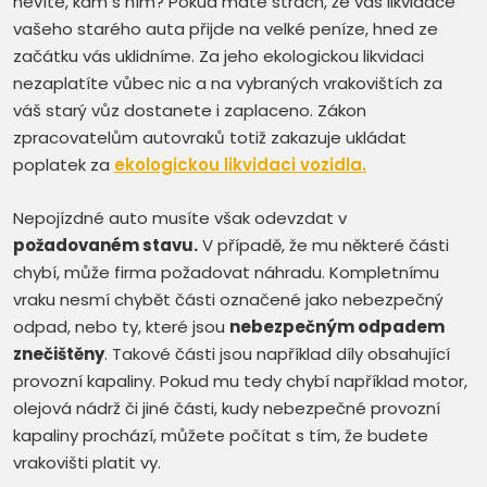
nevíte, kam s ním? Pokud máte strach, že vás likvidace
vašeho starého auta přijde na velké peníze, hned ze
začátku vás uklidníme. Za jeho ekologickou likvidaci
nezaplatíte vůbec nic a na vybraných vrakovištích za
váš starý vůz dostanete i zaplaceno. Zákon
zpracovatelům autovraků totiž zakazuje ukládat
poplatek za
ekologickou likvidaci vozidla
.
Nepojízdné auto musíte však odevzdat v
požadovaném stavu.
V případě, že mu některé části
chybí, může firma požadovat náhradu. Kompletnímu
vraku nesmí chybět části označené jako nebezpečný
odpad, nebo ty, které jsou
nebezpečným odpadem
znečištěny
. Takové části jsou například díly obsahující
provozní kapaliny. Pokud mu tedy chybí například motor,
olejová nádrž či jiné části, kudy nebezpečné provozní
kapaliny prochází, můžete počítat s tím, že budete
vrakovišti platit vy.