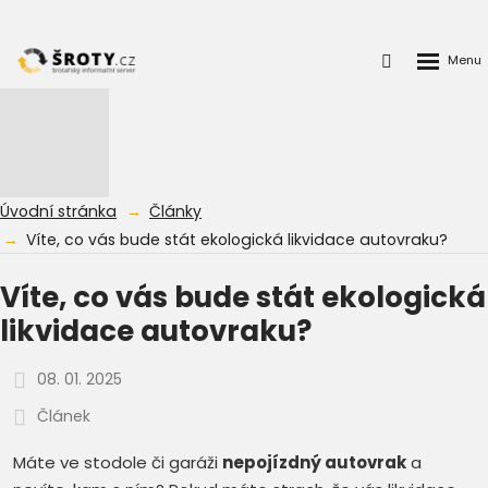
Rozbalen
Přihlášení
menu
do
klienstké
zóny
Úvodní stránka
Články
Víte, co vás bude stát ekologická likvidace autovraku?
Víte, co vás bude stát ekologická
likvidace autovraku?
08. 01. 2025
Článek
Máte ve stodole či garáži
nepojízdný autovrak
a