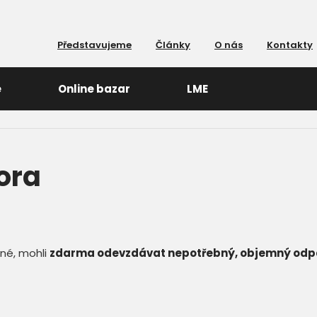
Představujeme
Články
O nás
Kontakty
e
Online bazar
LME
ora
né, mohli
zdarma odevzdávat nepotřebný, objemný odp