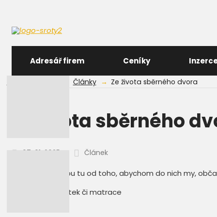
Adresář firem
Ceníky
Inzerc
Úvodní stránka
Články
Ze života sběrného dvora
Ze života sběrného dv
07. 01. 2025
Článek
Sběrné dvory jsou tu od toho, abychom do nich my, obča
starý nábytek či matrace
bioodpad