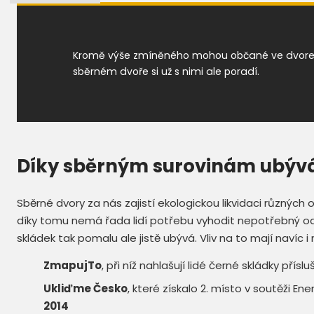
Kromě výše zmíněného mohou občané ve dvorech 
sběrném dvoře si už s nimi ale poradí.
Díky sběrným surovinám ubývá
Sběrné dvory za nás zajistí ekologickou likvidaci různých
díky tomu nemá řada lidí potřebu vyhodit nepotřebný od
skládek tak pomalu ale jistě ubývá. Vliv na to mají navíc i 
ZmapujTo
, při níž nahlašují lidé černé skládky pří
Ukliďme Česko
, které získalo 2. místo v soutěži E
2014