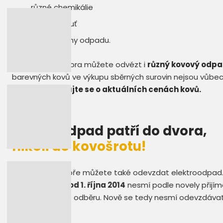
různé chemikálie
stavební suť
a další druhy odpadu.
Do sběrného dvora můžete odvézt i
různý kovový odpa
barevných kovů ve výkupu sběrných surovin nejsou vůbec z
odpad,
informujte se o aktuálních cenách kovů.
Elektroodpad patří do dvora,
nikoli do kovošrotu!
Ve sběrném dvoře můžete také odevzdat elektroodpad. N
koupili. Protože
od 1. října 2014
nesmí podle novely přijíma
místa zpětného odběru. Nově se tedy nesmí odevzdávat 