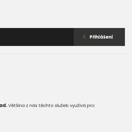
Přihlášení
do
klienstké
zóny
ad.
Většina z nás těchto služeb využívá pro: