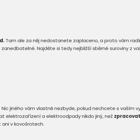
d.
Tam ale za něj nedostanete zaplaceno, a proto vám radí
anedbatelné. Najděte si tedy nejbližší sběrné suroviny z va
ic jiného vám vlastně nezbyde, pokud nechcete s vaším vys
t elektrozařízení a elektroodpady nikdo jiný, než
zpracovat
ani v kovošrotech.