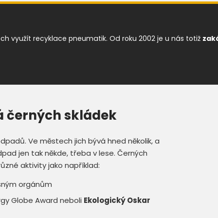
využít recyklace pneumatik. Od roku 2002 je u nás totiž
zaká
 černých skládek
 odpadů. Ve městech jich bývá hned několik, a
pad jen tak někde, třeba v lese. Černých
různé aktivity jako například:
slušným orgánům
nergy Globe Award neboli
Ekologický Oskar