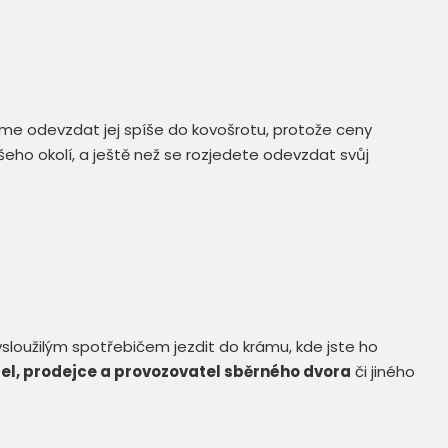
me odevzdat jej spíše do kovošrotu, protože ceny
šeho okolí, a ještě než se rozjedete odevzdat svůj
loužilým spotřebičem jezdit do krámu, kde jste ho
el, prodejce a provozovatel sběrného dvora
či jiného