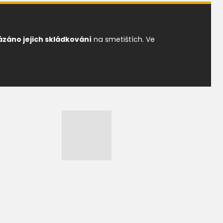
záno jejich skládkování
na smetištích. Ve