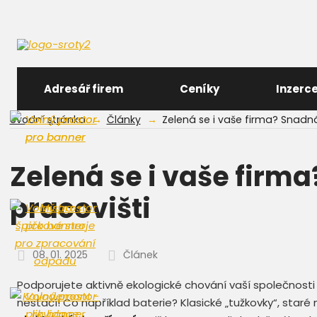
Adresář firem
Ceníky
Inzerc
Úvodní stránka
Články
Zelená se i vaše firma? Snadn
Zelená se i vaše firm
pracovišti
08. 01. 2025
Článek
Podporujete aktivně ekologické chování vaší společnosti 
nestačí! Co například baterie? Klasické „tužkovky“, staré 