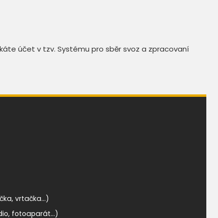
skáte účet v tzv. Systému pro sběr svoz a zpracovaní
čka, vrtačka...)
io, fotoaparát...)