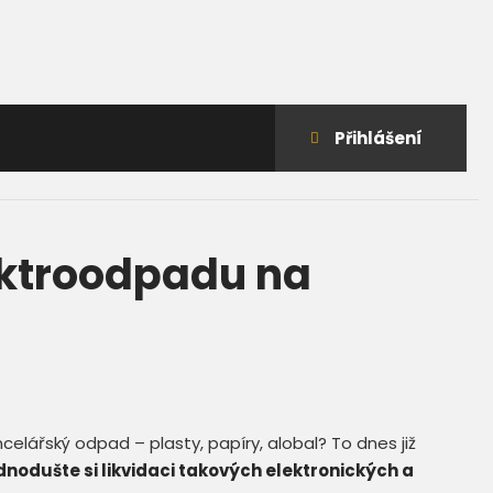
Přihlášení
do
klienstké
zóny
ektroodpadu na
elářský odpad – plasty, papíry, alobal? To dnes již
dnodušte si likvidaci takových elektronických a