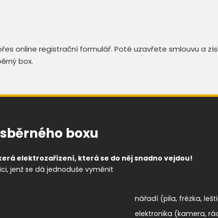
řes online registrační formulář. Poté uzavřete smlouvu a zí
ěrný box.
o sběrného boxu
kerá elektrozařízení, která se do něj snadno vejdou!
ci, jenž se dá jednoduše vyměnit
nářadí (pila, frézka, lešti
elektronika (kamera, rád