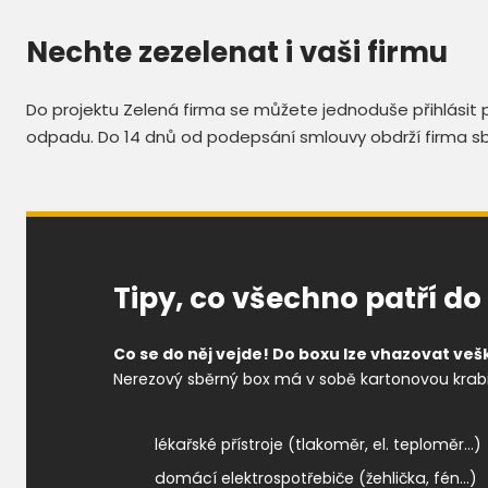
Nechte zezelenat i vaši firmu
Do projektu Zelená firma se můžete jednoduše přihlásit p
odpadu. Do 14 dnů od podepsání smlouvy obdrží firma sb
Tipy, co všechno patří d
Co se do něj vejde! Do boxu lze vhazovat veš
Nerezový sběrný box má v sobě kartonovou krabi
lékařské přístroje (tlakoměr, el. teploměr...)
domácí elektrospotřebiče (žehlička, fén...)