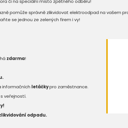
vora či na speciální místo zpětného odběru!
razně pomůže správně zlikvidovat elektroodpad na vašem praco
ňte se jednou ze zelených firem i vy!
íhá
zdarma
!
u.
a informačních
letáčky
pro zaměstnance.
s veřejností.
y!
zlikvidování odpadu.