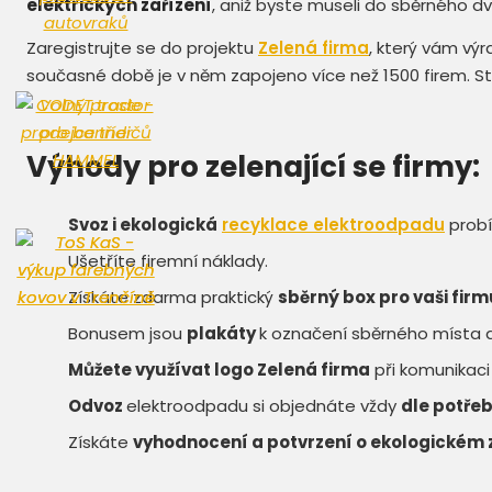
elektrických zařízení
, aniž byste museli do sběrného d
Zaregistrujte se do projektu
Zelená firma
, který vám vý
současné době je v něm zapojeno více než 1500 firem. Sta
Výhody pro zelenající se firmy:
Svoz i ekologická
recyklace elektroodpadu
prob
Ušetříte firemní náklady.
Získáte zdarma praktický
sběrný box pro vaši firm
Bonusem jsou
plakáty
k označení sběrného místa 
Můžete využívat logo Zelená firma
při komunikaci 
Odvoz
elektroodpadu si objednáte vždy
dle potřeb
Získáte
vyhodnocení a potvrzení o ekologickém 