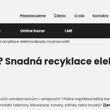
Představujeme
Články
O nás
Kontakty
e
Online bazar
LME
á recyklace elektroodpadu na pracovišti
a? Snadná recyklace el
vůči zaměstnancům i veřejnosti? Třídíte například běžný kanc
mobilní telefony, klávesnice, tonery, zářivky nebo brusky?
Zje