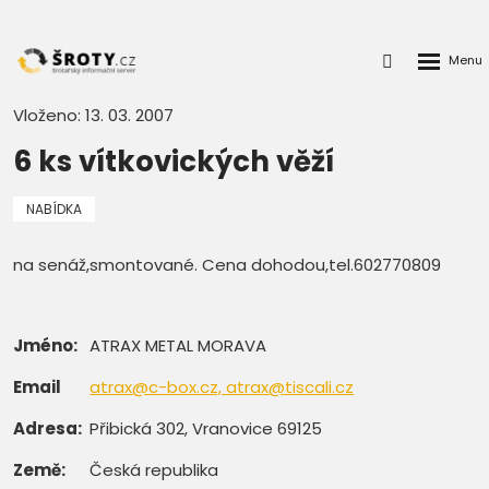
Rozbalen
Přihlášení
menu
do
klienstké
Vloženo: 13. 03. 2007
zóny
6 ks vítkovických věží
NABÍDKA
na senáž,smontované. Cena dohodou,tel.602770809
Jméno:
ATRAX METAL MORAVA
Email
atrax@c-box.cz, atrax@tiscali.cz
Adresa:
Přibická 302, Vranovice 69125
Země:
Česká republika