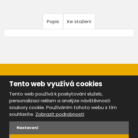
Popis
Ke stažení
Tento web využívá cookies
Tento web používá k poskytování služeb,
personalizaci reklam a analýze návštěvnosti
Mapa stránek
|
Bezpečnost a ochrana osobních údajů
|
soubory cookie. Používáním tohoto webu s tím
Podmínky použití
souhlasíte.
Zobrazit podrobnosti
Provozovatel portálu ŠROTY.cz je
www.ebrana.cz
Nastavení
VYROBILA