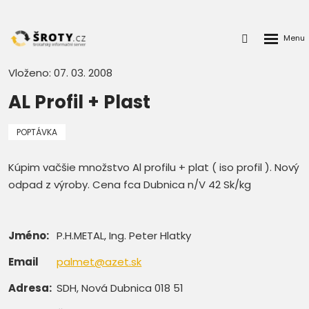
Rozbalen
Přihlášení
menu
do
klienstké
Vloženo: 07. 03. 2008
zóny
AL Profil + Plast
POPTÁVKA
Kúpim vačšie množstvo Al profilu + plat ( iso profil ). Nový
odpad z výroby. Cena fca Dubnica n/V 42 Sk/kg
Jméno:
P.H.METAL, Ing. Peter Hlatky
Email
palmet@azet.sk
Adresa:
SDH, Nová Dubnica 018 51