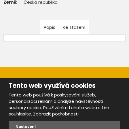
Země:
Česká republika
Popis
Ke stažení
Tento web využívá cookies
Tento web používá k poskytování služeb,
personalizaci reklam a analýze návštěvnosti
Mapa stránek
|
Bezpečnost a ochrana osobních údajů
|
soubory cookie. Používáním tohoto webu s tím
Podmínky použití
souhlasíte.
Zobrazit podrobnosti
Provozovatel portálu ŠROTY.cz je
www.ebrana.cz
Nastavení
VYROBILA