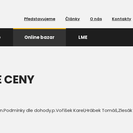
Představujeme
Články
O nás
Kontakty
e
Online bazar
LME
É CENY
tin.Podmínky dle dohody.p.Voříšek Karel,Hrábek Tomáš,Zlesák