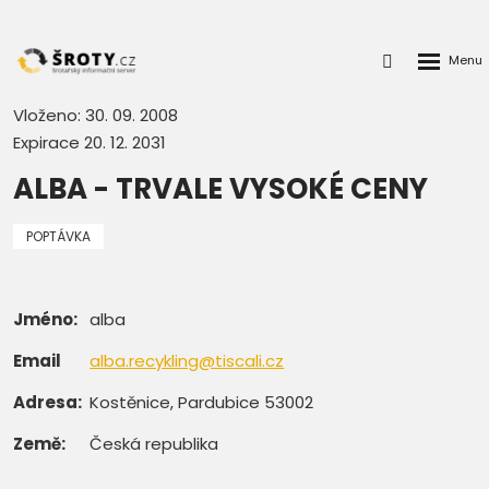
Rozbalen
Přihlášení
menu
do
klienstké
Vloženo: 30. 09. 2008
zóny
Expirace 20. 12. 2031
ALBA - TRVALE VYSOKÉ CENY
POPTÁVKA
Jméno:
alba
Email
alba.recykling@tiscali.cz
Adresa:
Kostěnice, Pardubice 53002
Země:
Česká republika