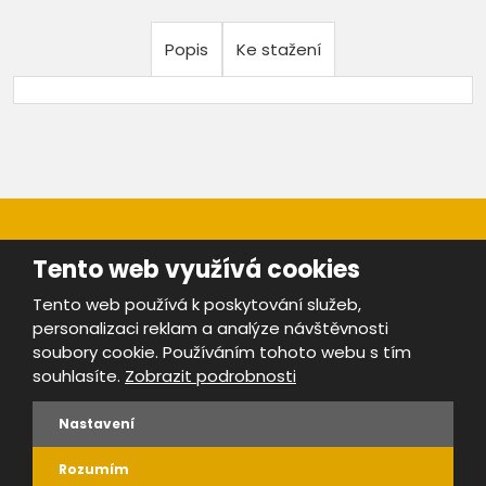
Popis
Ke stažení
Tento web využívá cookies
Tento web používá k poskytování služeb,
personalizaci reklam a analýze návštěvnosti
Mapa stránek
|
Bezpečnost a ochrana osobních údajů
|
soubory cookie. Používáním tohoto webu s tím
Podmínky použití
souhlasíte.
Zobrazit podrobnosti
Provozovatel portálu ŠROTY.cz je
www.ebrana.cz
Nastavení
VYROBILA
Rozumím