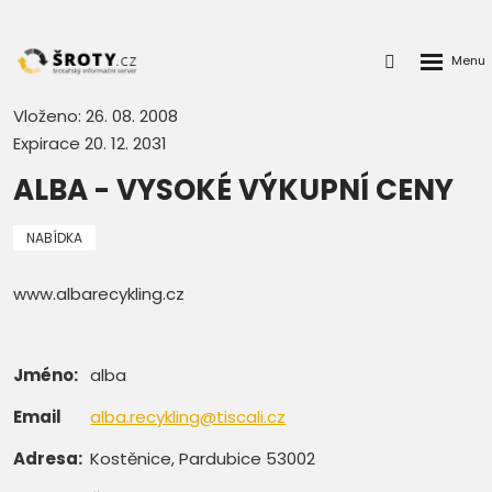
Rozbalen
Přihlášení
menu
do
klienstké
Vloženo: 26. 08. 2008
zóny
Expirace 20. 12. 2031
ALBA - VYSOKÉ VÝKUPNÍ CENY
NABÍDKA
www.albarecykling.cz
Jméno:
alba
Email
alba.recykling@tiscali.cz
Adresa:
Kostěnice, Pardubice 53002