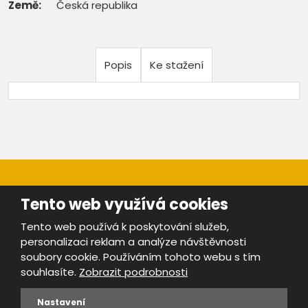
Země:
Česká republika
Popis
Ke stažení
Tento web využívá cookies
Tento web používá k poskytování služeb,
personalizaci reklam a analýze návštěvnosti
Mapa stránek
|
Bezpečnost a ochrana osobních údajů
|
soubory cookie. Používáním tohoto webu s tím
Podmínky použití
souhlasíte.
Zobrazit podrobnosti
Provozovatel portálu ŠROTY.cz je
www.ebrana.cz
Nastavení
VYROBILA