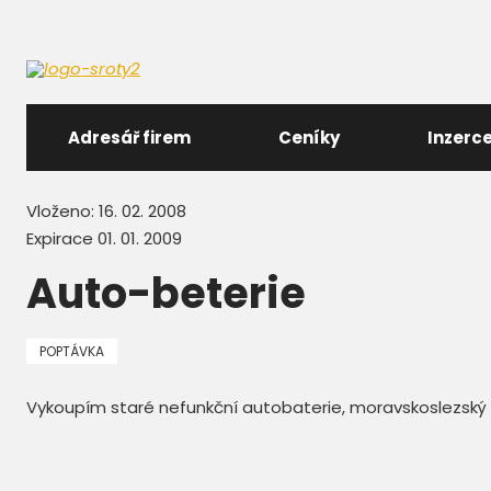
Adresář firem
Ceníky
Inzerc
Vloženo: 16. 02. 2008
Expirace 01. 01. 2009
Auto-beterie
POPTÁVKA
Vykoupím staré nefunkční autobaterie, moravskoslezský k