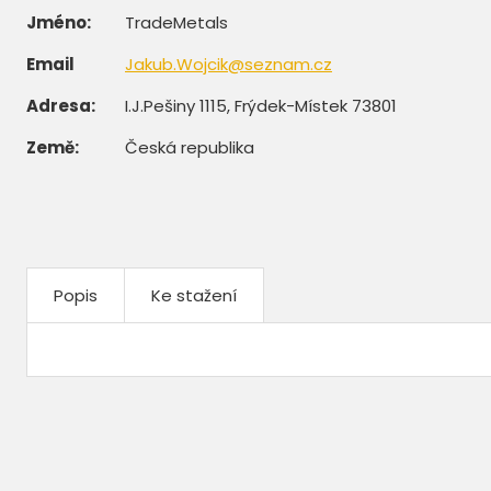
Jméno:
TradeMetals
Email
Jakub.Wojcik@seznam.cz
Adresa:
I.J.Pešiny 1115, Frýdek-Místek 73801
Země:
Česká republika
Popis
Ke stažení