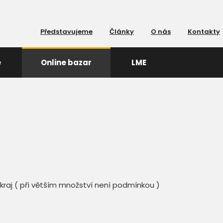
Představujeme
Články
O nás
Kontakty
e
Online bazar
LME
raj ( při větším množství není podmínkou )