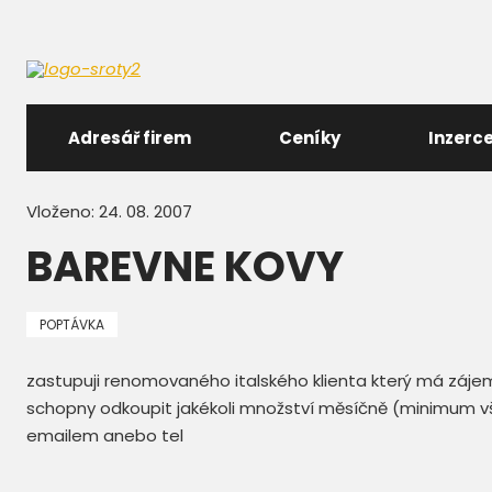
Adresář firem
Ceníky
Inzerc
Vloženo: 24. 08. 2007
BAREVNE KOVY
POPTÁVKA
zastupuji renomovaného italského klienta který má záj
schopny odkoupit jakékoli množství měsíčně (minimum vš
emailem anebo tel