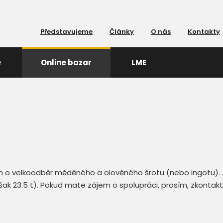
Představujeme
Články
O nás
Kontakty
e
Online bazar
LME
em o velkoodběr měděného a olověného šrotu (nebo ingotu).
ak 23.5 t). Pokud mate zájem o spolupráci, prosím, zkontak