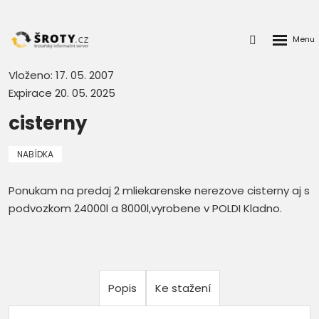
Rozbalen
Přihlášení
menu
do
klienstké
Vloženo: 17. 05. 2007
zóny
Expirace 20. 05. 2025
cisterny
NABÍDKA
Ponukam na predaj 2 mliekarenske nerezove cisterny aj s
podvozkom 24000l a 8000l,vyrobene v POLDI Kladno.
Popis
Ke stažení