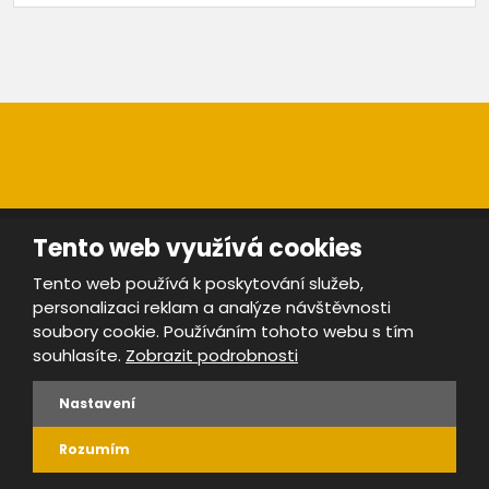
Tento web využívá cookies
Mapa stránek
|
Bezpečnost a ochrana osobních údajů
|
Podmínky použití
Tento web používá k poskytování služeb,
Provozovatel portálu ŠROTY.cz je
www.ebrana.cz
personalizaci reklam a analýze návštěvnosti
soubory cookie. Používáním tohoto webu s tím
VYROBILA
souhlasíte.
Zobrazit podrobnosti
Nastavení
Rozumím