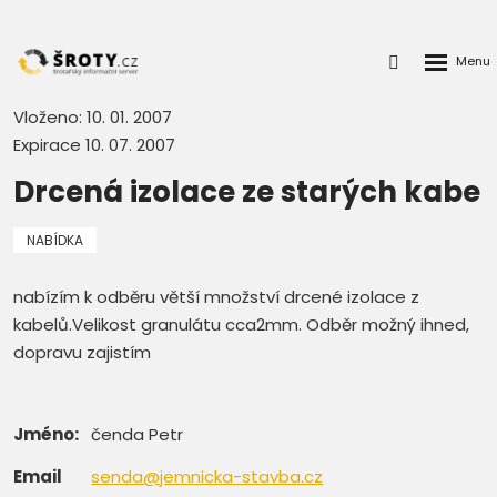
Rozbalen
Přihlášení
menu
do
klienstké
Vloženo: 10. 01. 2007
zóny
Expirace 10. 07. 2007
Drcená izolace ze starých kabe
NABÍDKA
nabízím k odběru větší množství drcené izolace z
kabelů.Velikost granulátu cca2mm. Odběr možný ihned,
dopravu zajistím
Jméno:
čenda Petr
Email
senda@jemnicka-stavba.cz