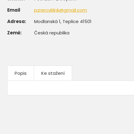
Email
pzrercyklink@gmail.com
Adresa:
Modlanská 1, Teplice 41501
Země:
Česká republika
Popis
Ke stažení