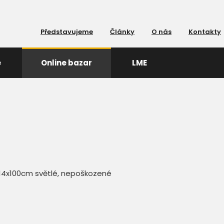
Představujeme
Články
O nás
Kontakty
e
Online bazar
LME
114x100cm světlé, nepoškozené