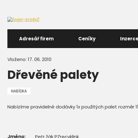
Adresář firem
Ceníky
Inzerc
Vloženo: 17. 06. 2010
Dřevěné palety
NABÍDKA
Nabízíme pravidelné dodávky 1x použitých palet rozměr 
Jméno:
Petr žák PZrecyklink