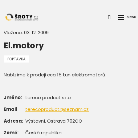
Rozbalen
Přihlášení
menu
do
klienstké
Vloženo: 03. 12. 2009
zóny
El.motory
POPTÁVKA
Nabízíme k prodeji cca 15 tun elektromotorů.
Jméno:
tereco product s.r.o
Email
terecoproduct@seznam.cz
Adresa:
Výstavní, Ostrava 702OO
Země:
Česká republika