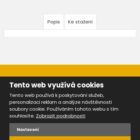
Popis
Ke stažení
Tento web využívá cookies
Tento web používá k poskytování služeb,
personalizaci reklam a analýze návštěvnosti
Mapa stránek
|
Bezpečnost a ochrana osobních údajů
|
soubory cookie. Používáním tohoto webu s tím
Podmínky použití
souhlasíte.
Zobrazit podrobnosti
Provozovatel portálu ŠROTY.cz je
www.ebrana.cz
Nastavení
VYROBILA