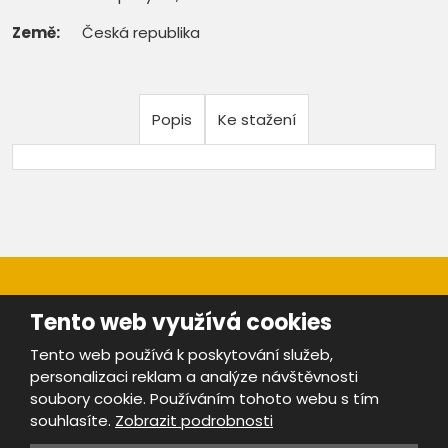
Země:
Česká republika
Popis
Ke stažení
Tento web využívá cookies
Tento web používá k poskytování služeb,
personalizaci reklam a analýze návštěvnosti
Mapa stránek
|
Bezpečnost a ochrana osobních údajů
|
soubory cookie. Používáním tohoto webu s tím
Podmínky použití
souhlasíte.
Zobrazit podrobnosti
Provozovatel portálu ŠROTY.cz je
www.ebrana.cz