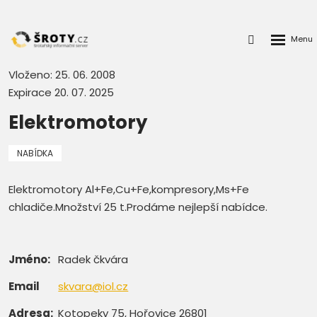
Rozbalen
Přihlášení
menu
do
klienstké
Vloženo: 25. 06. 2008
zóny
Expirace 20. 07. 2025
Elektromotory
NABÍDKA
Elektromotory Al+Fe,Cu+Fe,kompresory,Ms+Fe
chladiče.Množství 25 t.Prodáme nejlepší nabídce.
Jméno:
Radek čkvára
Email
skvara@iol.cz
Adresa:
Kotopeky 75, Hořovice 26801