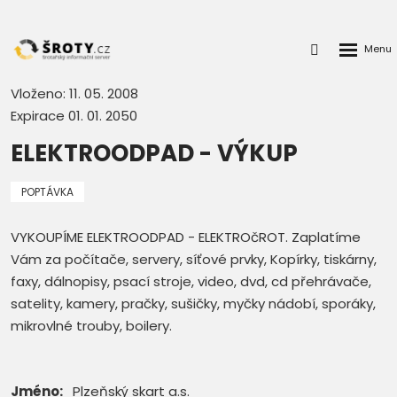
Rozbalen
Přihlášení
menu
do
klienstké
Vloženo: 11. 05. 2008
zóny
Expirace 01. 01. 2050
ELEKTROODPAD - VÝKUP
POPTÁVKA
VYKOUPÍME ELEKTROODPAD - ELEKTROčROT. Zaplatíme
Vám za počítače, servery, síťové prvky, Kopírky, tiskárny,
faxy, dálnopisy, psací stroje, video, dvd, cd přehrávače,
satelity, kamery, pračky, sušičky, myčky nádobí, sporáky,
mikrovlné trouby, boilery.
Jméno:
Plzeňský skart a.s.