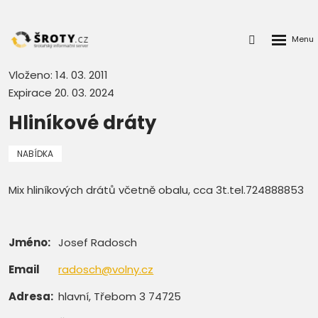
Rozbalen
Přihlášení
menu
do
klienstké
Vloženo: 14. 03. 2011
zóny
Expirace 20. 03. 2024
Hliníkové dráty
NABÍDKA
Mix hliníkových drátů včetně obalu, cca 3t.tel.724888853
Jméno:
Josef Radosch
Email
radosch@volny.cz
Adresa:
hlavní, Třebom 3 74725