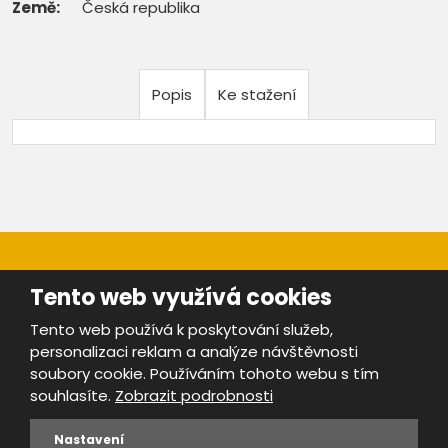
Země:
Česká republika
Popis
Ke stažení
Tento web využívá cookies
Tento web používá k poskytování služeb,
personalizaci reklam a analýze návštěvnosti
Mapa stránek
|
Bezpečnost a ochrana osobních údajů
|
soubory cookie. Používáním tohoto webu s tím
Podmínky použití
souhlasíte.
Zobrazit podrobnosti
Provozovatel portálu ŠROTY.cz je
www.ebrana.cz
Nastavení
VYROBILA