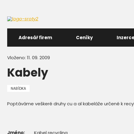
Adresář firem
Ceníky
Inzerc
Vloženo: 11. 09. 2009
Kabely
NABÍDKA
Poptáváme veškeré druhy cu a al kabeláže určené k recykl
Jméno:
Kabel recycling