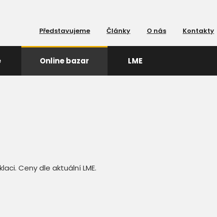
Představujeme
Články
O nás
Kontakty
e
Online bazar
LME
aci. Ceny dle aktuální LME.