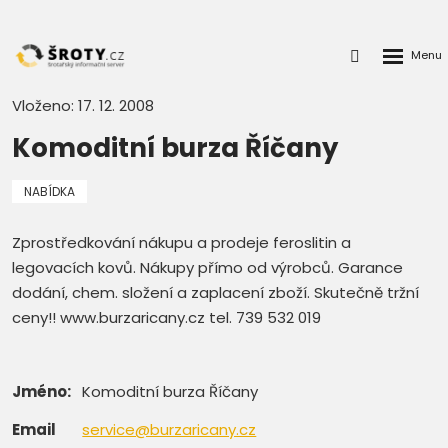
Rozbalen
Přihlášení
menu
do
klienstké
Vloženo: 17. 12. 2008
zóny
Komoditní burza Říčany
NABÍDKA
Zprostředkování nákupu a prodeje feroslitin a
legovacích kovů. Nákupy přímo od výrobců. Garance
dodání, chem. složení a zaplacení zboží. Skutečně tržní
ceny!! www.burzaricany.cz tel. 739 532 019
Jméno:
Komoditní burza Říčany
Email
service@burzaricany.cz