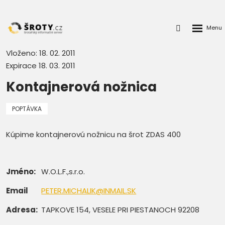
Rozbalen
Přihlášení
menu
do
klienstké
Vloženo: 18. 02. 2011
zóny
Expirace 18. 03. 2011
Kontajnerová nožnica
POPTÁVKA
Kúpime kontajnerovú nožnicu na šrot ZDAS 400
Jméno:
W.O.L.F.,s.r.o.
Email
PETER.MICHALIK@INMAIL.SK
Adresa:
TAPKOVE 154, VESELE PRI PIESTANOCH 92208