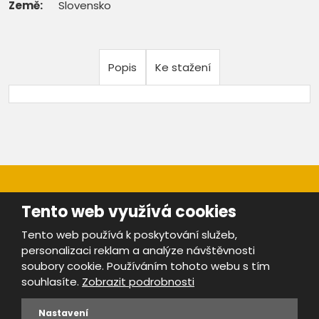
Země:
Slovensko
Popis
Ke stažení
Tento web využívá cookies
Tento web používá k poskytování služeb,
personalizaci reklam a analýze návštěvnosti
Mapa stránek
|
Bezpečnost a ochrana osobních údajů
|
soubory cookie. Používáním tohoto webu s tím
Podmínky použití
souhlasíte.
Zobrazit podrobnosti
Provozovatel portálu ŠROTY.cz je
www.ebrana.cz
Nastavení
VYROBILA