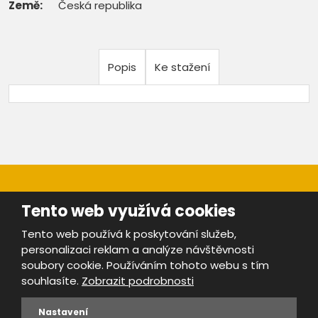
Země:
Česká republika
Popis
Ke stažení
Tento web využívá cookies
Tento web používá k poskytování služeb,
personalizaci reklam a analýze návštěvnosti
Mapa stránek
|
Bezpečnost a ochrana osobních údajů
|
soubory cookie. Používáním tohoto webu s tím
Podmínky použití
souhlasíte.
Zobrazit podrobnosti
Provozovatel portálu ŠROTY.cz je
www.ebrana.cz
Nastavení
VYROBILA