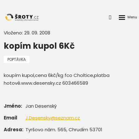
Rozbalen
Přihlášení
menu
do
klienstké
Vloženo: 29. 09. 2008
zóny
kopím kupol 6Kč
POPTÁVKA
koupím kupol,cena 6kč/kg fco Choltice,platba
hotově.www.desensky.cz 603466589
Jméno:
Jan Desenský
Email
J.Desensky@seznam.cz
Adresa:
Tyršovo nám. 565, Chrudim 53701