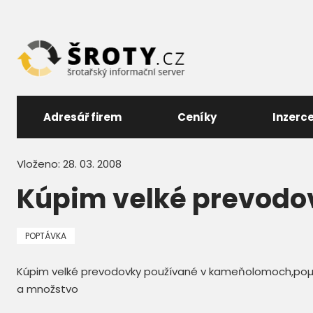
Adresář firem
Ceníky
Inzerc
Vloženo: 28. 03. 2008
Kúpim velké prevodov
POPTÁVKA
Kúpim velké prevodovky používané v kameňolomoch,poµn
a množstvo