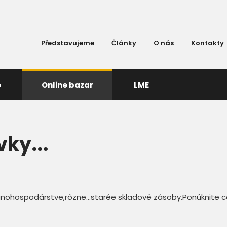
Představujeme
Články
O nás
Kontakty
e
Online bazar
LME
ky...
ohospodárstve,rôzne...starée skladové zásoby.Ponúknite c