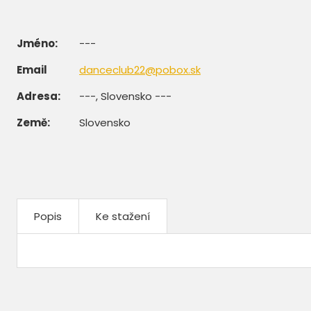
Jméno:
---
Email
danceclub22@pobox.sk
Adresa:
---, Slovensko ---
Země:
Slovensko
Popis
Ke stažení