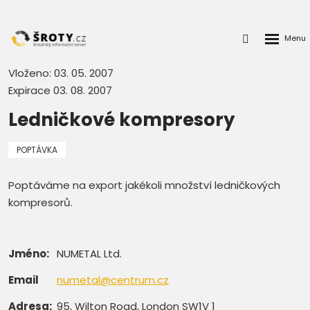
Rozbalen
Přihlášení
menu
do
klienstké
Vloženo: 03. 05. 2007
zóny
Expirace 03. 08. 2007
Ledničkové kompresory
POPTÁVKA
Poptáváme na export jakékoli množství ledničkových
kompresorů.
Jméno:
NUMETAL Ltd.
Email
numetal@centrum.cz
Adresa:
95, Wilton Road, London SW1V 1