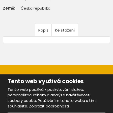
Země:
Česká republika
Popis
Ke stažení
Tento web využívá cookies
Tento web používá k poskytování služeb,
personalizaci reklam a analýze návštěvnosti
Mapa stránek
|
Bezpečnost a ochrana osobních údajů
|
soubory cookie. Používáním tohoto webu s tím
Podmínky použití
souhlasíte.
Zobrazit podrobnosti
Provozovatel portálu ŠROTY.cz je
www.ebrana.cz