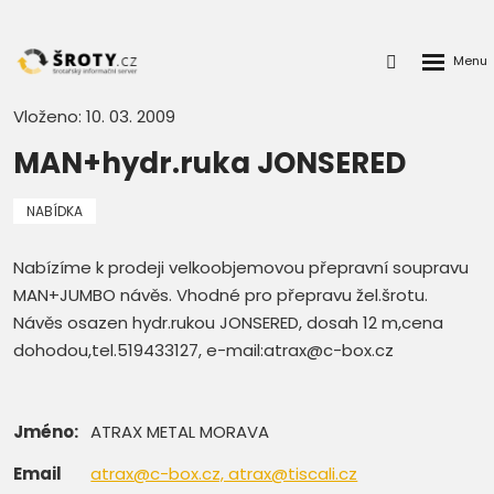
Rozbalen
Přihlášení
menu
do
klienstké
Vloženo: 10. 03. 2009
zóny
MAN+hydr.ruka JONSERED
NABÍDKA
Nabízíme k prodeji velkoobjemovou přepravní soupravu
MAN+JUMBO návěs. Vhodné pro přepravu žel.šrotu.
Návěs osazen hydr.rukou JONSERED, dosah 12 m,cena
dohodou,tel.519433127, e-mail:atrax@c-box.cz
Jméno:
ATRAX METAL MORAVA
Email
atrax@c-box.cz, atrax@tiscali.cz