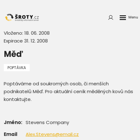
Rozbalen
Přihlášení
menu
do
klienstké
Vloženo: 18. 06. 2008
zóny
Expirace 31. 12. 2008
Měď
POPTÁVKA
Poptáváme od soukromých osob, či menších
podnikatelů Měď. Pro aktuální ceník měděných kovů nás
kontaktujte.
Jméno:
Stevens Company
Email
Alex.Stevens@email.cz