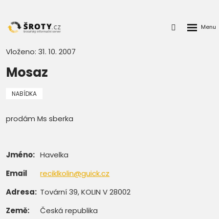
Rozbalen
Přihlášení
menu
do
klienstké
Vloženo: 31. 10. 2007
zóny
Mosaz
NABÍDKA
prodám Ms sberka
Jméno:
Havelka
Email
reciklkolin@guick.cz
Adresa:
Tovární 39, KOLIN V 28002
Země:
Česká republika