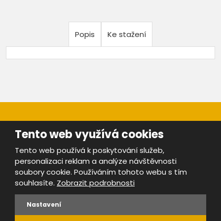
Popis
Ke stažení
Tento web využívá cookies
Tento web používá k poskytování služeb,
personalizaci reklam a analýze návštěvnosti
Mapa stránek
|
Bezpečnost a ochrana osobních údajů
|
soubory cookie. Používáním tohoto webu s tím
Podmínky použití
souhlasíte.
Zobrazit podrobnosti
Provozovatel portálu ŠROTY.cz je
www.ebrana.cz
Nastavení
VYROBILA