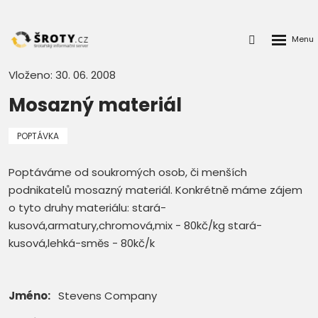
Rozbalen
Přihlášení
menu
do
klienstké
Vloženo: 30. 06. 2008
zóny
Mosazný materiál
POPTÁVKA
Poptáváme od soukromých osob, či menších
podnikatelů mosazný materiál. Konkrétně máme zájem
o tyto druhy materiálu: stará-
kusová,armatury,chromová,mix - 80kč/kg stará-
kusová,lehká-směs - 80kč/k
Jméno:
Stevens Company