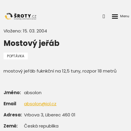
Rozbalen
Přihlášení
menu
do
klienstké
Vloženo: 15. 03. 2004
zóny
Mostový jeřáb
POPTÁVKA
mostový jeřáb fuknkční na 12,5 tuny, rozpor 18 metrů
Jméno:
absolon
Email
absolon@iol.cz
Adresa:
Vrbova 3, Liberec 460 01
Země:
Česká republika