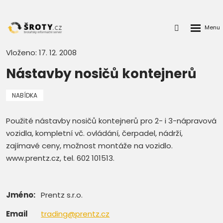
Rozbalen
Přihlášení
menu
do
klienstké
Vloženo: 17. 12. 2008
zóny
Nástavby nosičů kontejnerů
NABÍDKA
Použité nástavby nosičů kontejnerů pro 2- i 3-nápravová
vozidla, kompletní vč. ovládání, čerpadel, nádrží,
zajímavé ceny, možnost montáže na vozidlo.
www.prentz.cz, tel. 602 101513.
Jméno:
Prentz s.r.o.
Email
trading@prentz.cz