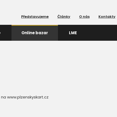
Představujeme
Články
O nás
Kontakty
e
Online bazar
LME
ů na www.plzenskyskart.cz