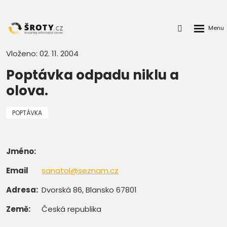
Rozbalen
Přihlášení
menu
do
klienstké
Vloženo: 02. 11. 2004
zóny
Poptávka odpadu niklu a
olova.
POPTÁVKA
Jméno:
Email
sanatol@seznam.cz
Adresa:
Dvorská 86, Blansko 67801
Země:
Česká republika