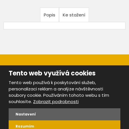
Popis
Ke stažení
Tento web využívá cookies
Tento web používá k poskytování služeb,
personalizaci reklam a analýze návštěvnosti
Mapa stránek
|
Bezpečnost a ochrana osobních údajů
|
soubory cookie. Používáním tohoto webu s tím
Podmínky použití
souhlasíte.
Zobrazit podrobnosti
Provozovatel portálu ŠROTY.cz je
www.ebrana.cz
Nastavení
VYROBILA
Rozumím