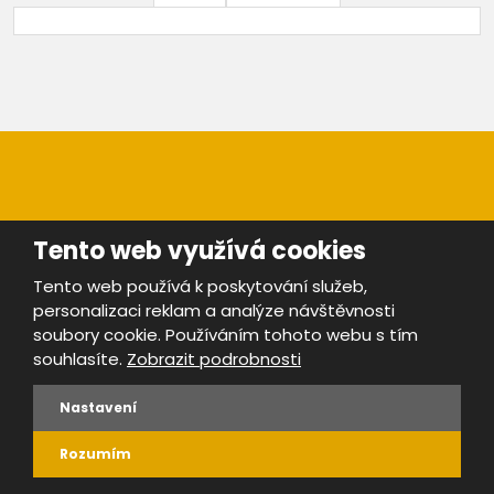
Tento web využívá cookies
Mapa stránek
|
Bezpečnost a ochrana osobních údajů
|
Tento web používá k poskytování služeb,
Podmínky použití
personalizaci reklam a analýze návštěvnosti
Provozovatel portálu ŠROTY.cz je
www.ebrana.cz
soubory cookie. Používáním tohoto webu s tím
souhlasíte.
Zobrazit podrobnosti
VYROBILA
Nastavení
Rozumím