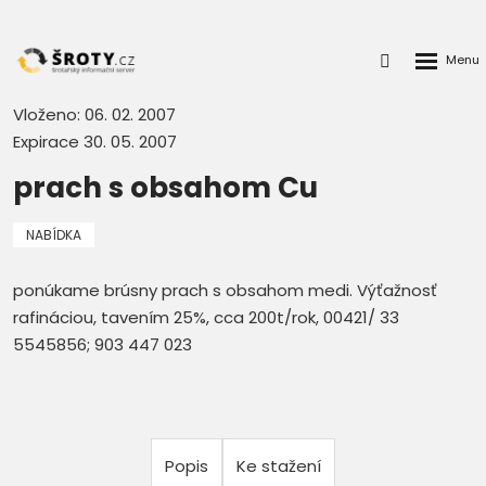
Rozbalen
Přihlášení
menu
do
klienstké
Vloženo: 06. 02. 2007
zóny
Expirace 30. 05. 2007
prach s obsahom Cu
NABÍDKA
ponúkame brúsny prach s obsahom medi. Výťažnosť
rafináciou, tavením 25%, cca 200t/rok, 00421/ 33
5545856; 903 447 023
Popis
Ke stažení