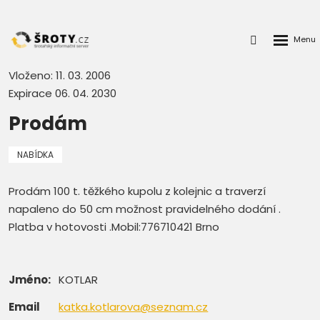
Rozbalen
Přihlášení
menu
do
klienstké
Vloženo: 11. 03. 2006
zóny
Expirace 06. 04. 2030
Prodám
NABÍDKA
Prodám 100 t. těžkého kupolu z kolejnic a traverzí
napaleno do 50 cm možnost pravidelného dodání .
Platba v hotovosti .Mobil:776710421 Brno
Jméno:
KOTLAR
Email
katka.kotlarova@seznam.cz