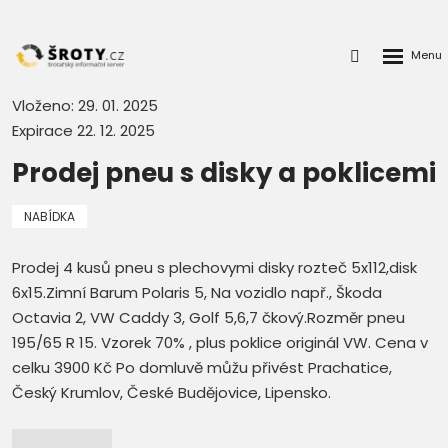
Rozbalen
Přihlášení
menu
do
klienstké
Vloženo: 29. 01. 2025
zóny
Expirace 22. 12. 2025
Prodej pneu s disky a poklicemi
NABÍDKA
Prodej 4 kusů pneu s plechovymi disky rozteč 5x112,disk
6x15.Zimní Barum Polaris 5, Na vozidlo např., Škoda
Octavia 2, VW Caddy 3, Golf 5,6,7 čkový.Rozměr pneu
195/65 R 15. Vzorek 70% , plus poklice originál VW. Cena v
celku 3900 Kč Po domluvě můžu přivést Prachatice,
Český Krumlov, České Budějovice, Lipensko.