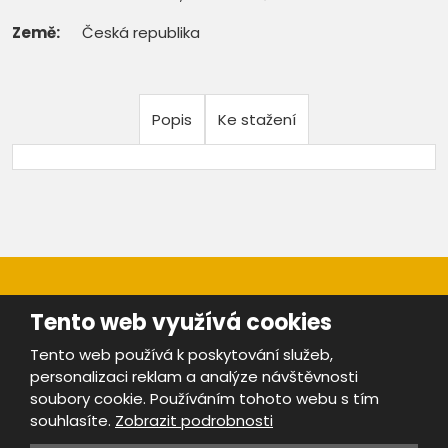
Země:
Česká republika
Popis
Ke stažení
Tento web využívá cookies
Tento web používá k poskytování služeb,
personalizaci reklam a analýze návštěvnosti
Mapa stránek
|
Bezpečnost a ochrana osobních údajů
|
soubory cookie. Používáním tohoto webu s tím
Podmínky použití
souhlasíte.
Zobrazit podrobnosti
Provozovatel portálu ŠROTY.cz je
www.ebrana.cz