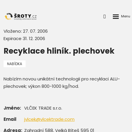
Rozbalen
Přihlášení
menu
do
klienstké
Vloženo: 27. 07. 2006
zóny
Expirace 31. 12. 2006
Recyklace hliník. plechovek
NABÍDKA
Nabízím novou unikátní technologii pro recyklaci ALU-
plechovek; výkon 800-1000 kg/hod.
Jméno:
VLČEK TRADE s.r.o.
Email
jvlcek@vlcektrade.com
Adresa:
Zahradní 588, Velká Bíteš 595 01