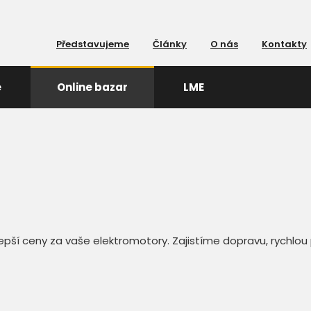
Představujeme
Články
O nás
Kontakty
e
Online bazar
LME
pší ceny za vaše elektromotory. Zajistíme dopravu, rychlou