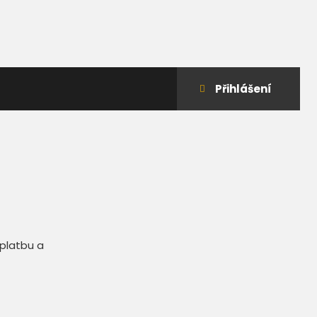
Přihlášení
do
klienstké
zóny
 platbu a