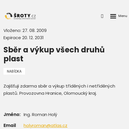
Rozbalen
Přihlášení
menu
do
klienstké
Vloženo: 27. 08. 2009
zóny
Expirace 20. 12. 2031
Sběr a výkup všech druhů
plast
NABÍDKA
Zajišťuji zdarma sběr a výkup tříděných i netříděných
plastů. Provozovna Hranice, Olomoucký kraj.
Jméno:
Ing. Roman Holý
Email
holyroman@atlas.cz