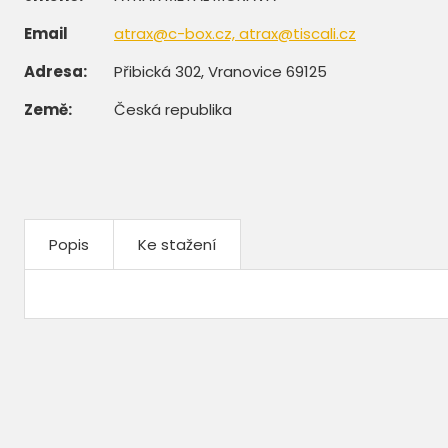
Email
atrax@c-box.cz, atrax@tiscali.cz
Adresa:
Přibická 302, Vranovice 69125
Země:
Česká republika
Popis
Ke stažení