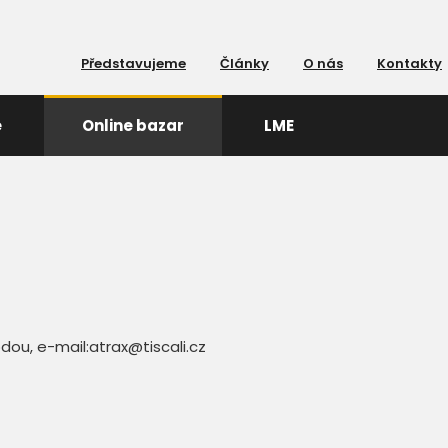
Představujeme
Články
O nás
Kontakty
e
Online bazar
LME
dou, e-mail:atrax@tiscali.cz