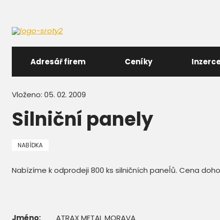
Adresář firem
Ceníky
Inzerc
Vloženo: 05. 02. 2009
Silniční panely
NABÍDKA
Nabízíme k odprodeji 800 ks silničních paneĺů. Cena doho
Jméno:
ATRAX METAL MORAVA