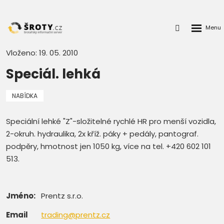
Rozbalen
Přihlášení
menu
do
klienstké
Vloženo: 19. 05. 2010
zóny
Speciál. lehká
NABÍDKA
Speciální lehké "Z"-složitelné rychlé HR pro menší vozidla,
2-okruh. hydraulika, 2x kříž. páky + pedály, pantograf.
podpěry, hmotnost jen 1050 kg, více na tel. +420 602 101
513.
Jméno:
Prentz s.r.o.
Email
trading@prentz.cz