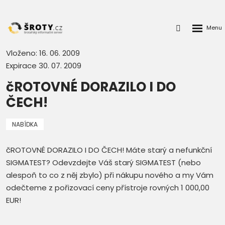
Rozbalen
Přihlášení
menu
do
klienstké
Vloženo: 16. 06. 2009
zóny
Expirace 30. 07. 2009
čROTOVNÉ DORAZILO I DO
ČECH!
NABÍDKA
čROTOVNÉ DORAZILO I DO ČECH! Máte starý a nefunkční
SIGMATEST? Odevzdejte Váš starý SIGMATEST (nebo
alespoň to co z něj zbylo) při nákupu nového a my Vám
odečteme z pořizovací ceny přístroje rovných 1 000,00
EUR!