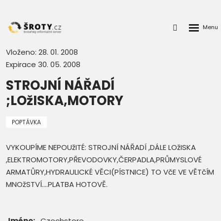
Rozbalen
Přihlášení
menu
do
klienstké
Vloženo: 28. 01. 2008
zóny
Expirace 30. 05. 2008
STROJNÍ NÁŘADÍ
;LOžISKA,MOTORY
POPTÁVKA
VYKOUPÍME NEPOUžITÉ: STROJNÍ NÁŘADÍ ,DÁLE LOžISKA
,ELEKTROMOTORY,PŘEVODOVKY,ČERPADLA,PRŮMYSLOVÉ
ARMATŮRY,HYDRAULICKÉ VĚCI(PÍSTNICE) TO VčE VE VĚTčÍM
MNOžSTVÍ....PLATBA HOTOVĚ.
Jméno:
Czechstore