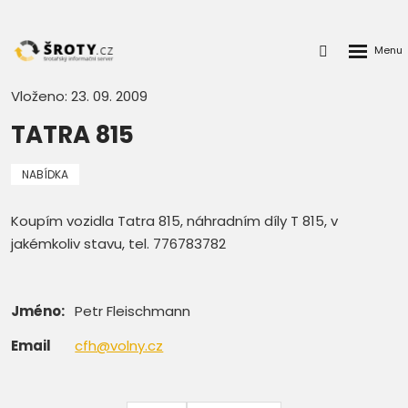
Rozbalen
Přihlášení
menu
do
klienstké
Vloženo: 23. 09. 2009
zóny
TATRA 815
NABÍDKA
Koupím vozidla Tatra 815, náhradním díly T 815, v
jakémkoliv stavu, tel. 776783782
Jméno:
Petr Fleischmann
Email
cfh@volny.cz