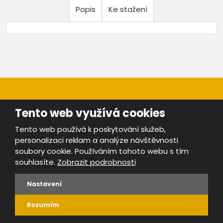
Popis
Ke stažení
Tento web využívá cookies
Tento web používá k poskytování služeb,
personalizaci reklam a analýze návštěvnosti
Mapa stránek
|
Bezpečnost a ochrana osobních údajů
|
soubory cookie. Používáním tohoto webu s tím
Podmínky použití
souhlasíte.
Zobrazit podrobnosti
Provozovatel portálu ŠROTY.cz je
www.ebrana.cz
VYROBILA
Nastavení
Rozumím