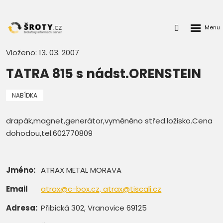
Rozbalen
Přihlášení
menu
do
klienstké
Vloženo: 13. 03. 2007
zóny
TATRA 815 s nádst.ORENSTEIN
NABÍDKA
drapák,magnet,generátor,vyměněno střed.ložisko.Cena
dohodou,tel.602770809
Jméno:
ATRAX METAL MORAVA
Email
atrax@c-box.cz, atrax@tiscali.cz
Adresa:
Přibická 302, Vranovice 69125