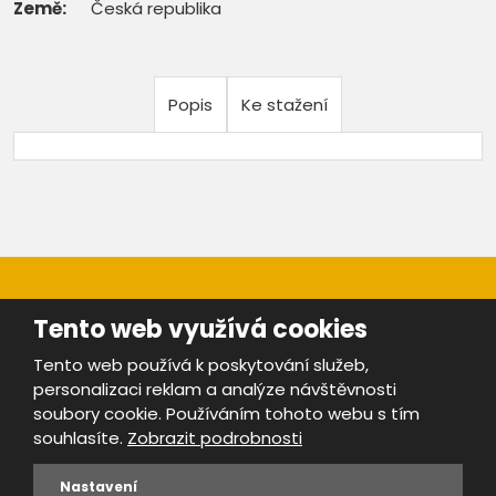
Země:
Česká republika
Popis
Ke stažení
Tento web využívá cookies
Tento web používá k poskytování služeb,
personalizaci reklam a analýze návštěvnosti
Mapa stránek
|
Bezpečnost a ochrana osobních údajů
|
soubory cookie. Používáním tohoto webu s tím
Podmínky použití
souhlasíte.
Zobrazit podrobnosti
Provozovatel portálu ŠROTY.cz je
www.ebrana.cz
Nastavení
VYROBILA