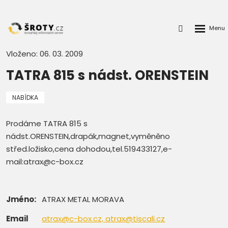
Rozbalen
Přihlášení
menu
do
klienstké
Vloženo: 06. 03. 2009
zóny
TATRA 815 s nádst. ORENSTEIN
NABÍDKA
Prodáme TATRA 815 s
nádst.ORENSTEIN,drapák,magnet,vyměněno
střed.ložisko,cena dohodou,tel.519433127,e-
mail:atrax@c-box.cz
Jméno:
ATRAX METAL MORAVA
Email
atrax@c-box.cz, atrax@tiscali.cz