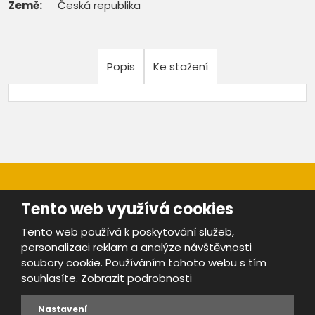
Země:
Česká republika
Popis
Ke stažení
Tento web využívá cookies
Tento web používá k poskytování služeb,
personalizaci reklam a analýze návštěvnosti
Mapa stránek
|
Bezpečnost a ochrana osobních údajů
|
soubory cookie. Používáním tohoto webu s tím
Podmínky použití
souhlasíte.
Zobrazit podrobnosti
Provozovatel portálu ŠROTY.cz je
www.ebrana.cz
Nastavení
VYROBILA