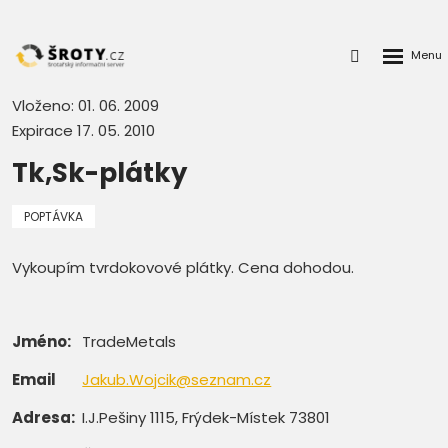
Rozbalen
Přihlášení
menu
do
klienstké
Vloženo: 01. 06. 2009
zóny
Expirace 17. 05. 2010
Tk,Sk-plátky
POPTÁVKA
Vykoupím tvrdokovové plátky. Cena dohodou.
Jméno:
TradeMetals
Email
Jakub.Wojcik@seznam.cz
Adresa:
I.J.Pešiny 1115, Frýdek-Místek 73801