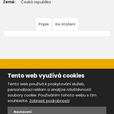
Země:
Česká republika
Popis
Ke stažení
Tento web využívá cookies
Tento web používá k poskytování služeb,
personalizaci reklam a analýze návštěvnosti
Mapa stránek
|
Bezpečnost a ochrana osobních údajů
|
soubory cookie. Používáním tohoto webu s tím
Podmínky použití
souhlasíte.
Zobrazit podrobnosti
Provozovatel portálu ŠROTY.cz je
www.ebrana.cz
Nastavení
VYROBILA