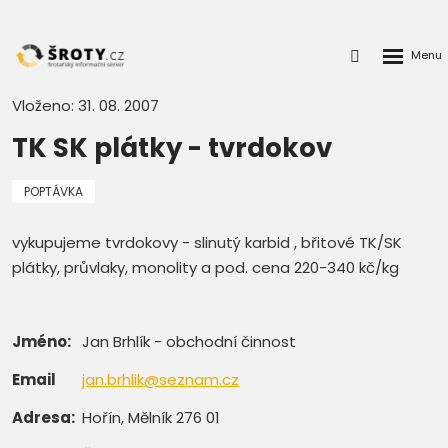
Rozbalen
Přihlášení
menu
do
klienstké
Vloženo: 31. 08. 2007
zóny
TK SK plátky - tvrdokov
POPTÁVKA
vykupujeme tvrdokovy - slinutý karbid , břitové TK/SK
plátky, průvlaky, monolity a pod. cena 220-340 kč/kg
Jméno:
Jan Brhlík - obchodní činnost
Email
jan.brhlik@seznam.cz
Adresa:
Hořín, Mělník 276 01